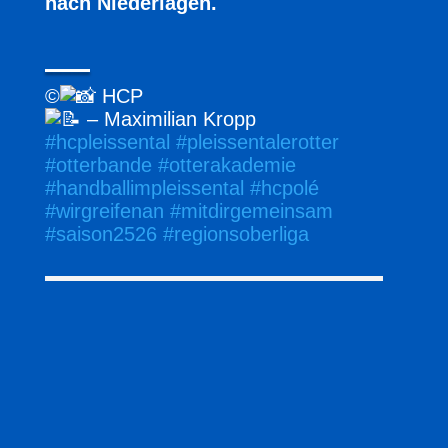
nach Niederlagen.
_____
©
HCP
– Maximilian Kropp
#hcpleissental
#pleissentalerotter
#otterbande
#otterakademie
#handballimpleissental
#hcpolé
#wirgreifenan
#mitdirgemeinsam
#saison2526
#regionsoberliga