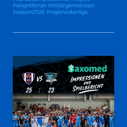
#wirgreifenan
#mitdirgemeinsam
#saison2526
#regionsoberliga