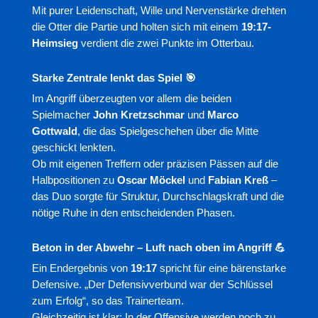
Mit purer Leidenschaft, Wille und Nervenstärke drehten
die Otter die Partie und holten sich mit einem
19:17-
Heimsieg
verdient die zwei Punkte im Otterbau.
Starke Zentrale lenkt das Spiel 🎯
Im Angriff überzeugten vor allem die beiden
Spielmacher
John Kretzschmar
und
Marco
Gottwald
, die das Spielgeschehen über die Mitte
geschickt lenkten.
Ob mit eigenen Treffern oder präzisen Pässen auf die
Halbpositionen zu
Oscar Möckel
und
Fabian Kreß
–
das Duo sorgte für Struktur, Durchschlagskraft und die
nötige Ruhe in den entscheidenden Phasen.
Beton in der Abwehr – Luft nach oben im Angriff 💪
Ein Endergebnis von
19:17
spricht für eine bärenstarke
Defensive. „Der Defensivverbund war der Schlüssel
zum Erfolg“, so das Trainerteam.
Gleichzeitig ist klar: In der Offensive werden noch zu