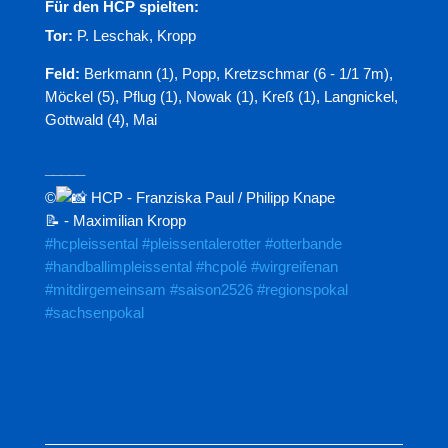
Für den HCP spielten:
Tor:
P. Leschak, Kropp
Feld:
Berkmann (1), Popp, Kretzschmar (6 - 1/1 7m),
Möckel (5), Pflug (1), Nowak (1), Kreß (1), Langnickel,
Gottwald (4), Mai
_____
©
HCP - Franziska Paul / Philipp Knape
📝 - Maximilian Kropp
#hcpleissental
#pleissentalerotter
#otterbande
#handballimpleissental
#hcpolé
#wirgreifenan
#mitdirgemeinsam
#saison2526
#regionspokal
#sachsenpokal