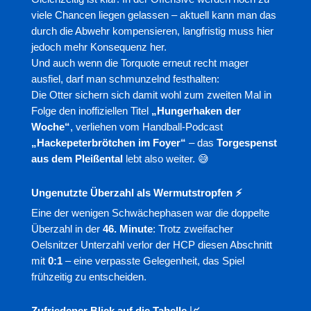
viele Chancen liegen gelassen – aktuell kann man das
durch die Abwehr kompensieren, langfristig muss hier
jedoch mehr Konsequenz her.
Und auch wenn die Torquote erneut recht mager
ausfiel, darf man schmunzelnd festhalten:
Die Otter sichern sich damit wohl zum zweiten Mal in
Folge den inoffiziellen Titel
„Hungerhaken der
Woche“
, verliehen vom Handball-Podcast
„Hackepeterbrötchen im Foyer“
– das
Torgespenst
aus dem Pleißental
lebt also weiter. 😅
Ungenutzte Überzahl als Wermutstropfen ⚡️
Eine der wenigen Schwächephasen war die doppelte
Überzahl in der
46. Minute
: Trotz zweifacher
Oelsnitzer Unterzahl verlor der HCP diesen Abschnitt
mit
0:1
– eine verpasste Gelegenheit, das Spiel
frühzeitig zu entscheiden.
Zufriedener Blick auf die Tabelle 📈