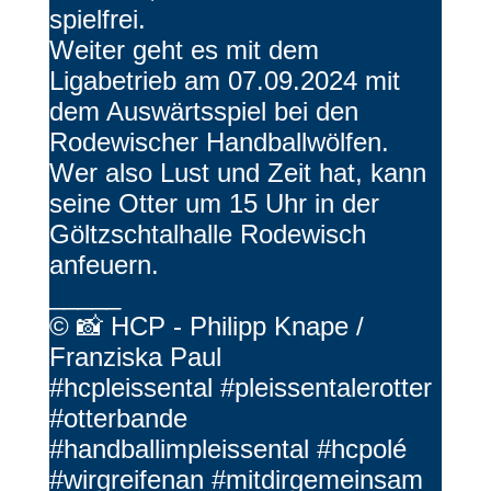
spielfrei.
Weiter geht es mit dem
Ligabetrieb am 07.09.2024 mit
dem Auswärtsspiel bei den
Rodewischer Handballwölfen.
Wer also Lust und Zeit hat, kann
seine Otter um 15 Uhr in der
Göltzschtalhalle Rodewisch
anfeuern.
_____
© 📸 HCP - Philipp Knape /
Franziska Paul
#hcpleissental #pleissentalerotter
#otterbande
#handballimpleissental #hcpolé
#wirgreifenan #mitdirgemeinsam