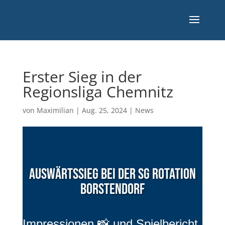
Erster Sieg in der
Regionsliga Chemnitz
von
Maximilian
|
Aug. 25, 2024
|
News
Auswärtssieg bei der SG Rotation
Borstendorf
Impressionen 📸 und Spielbericht